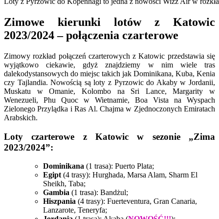
Loty z Pyrzowic do Kopenhagi to jedna z nowości Wizz Air w rozkł
Zimowe kierunki lotów z Katowic
2023/2024 – połączenia czarterowe
Zimowy rozkład połączeń czarterowych z Katowic przedstawia się
wyjątkowo ciekawie, gdyż znajdziemy w nim wiele tras
dalekodystansowych do miejsc takich jak Dominikana, Kuba, Kenia
czy Tajlandia. Nowością są loty z Pyrzowic do Akaby w Jordanii,
Muskatu w Omanie, Kolombo na Sri Lance, Margarity w
Wenezueli, Phu Quoc w Wietnamie, Boa Vista na Wyspach
Zielonego Przylądka i Ras Al. Chajma w Zjednoczonych Emiratach
Arabskich.
Loty czarterowe z Katowic w sezonie „Zima
2023/2024”:
Dominikana
(1 trasa): Puerto Plata;
Egipt
(4 trasy): Hurghada, Marsa Alam, Sharm El
Sheikh, Taba;
Gambia
(1 trasa): Bandżul;
Hiszpania
(4 trasy): Fuerteventura, Gran Canaria,
Lanzarote, Teneryfa;
Jordania
(1 trasa): Akaba (
NOWOŚĆ!!!
);