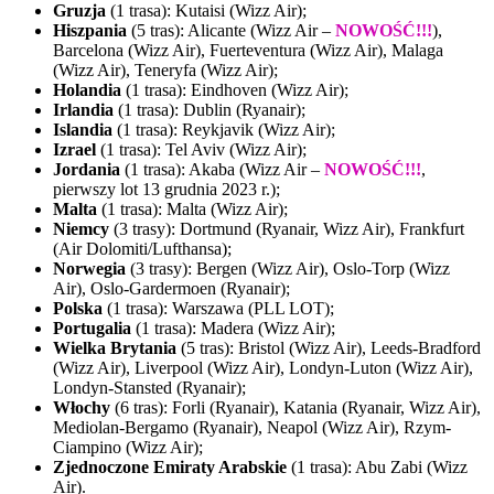
Gruzja
(1 trasa): Kutaisi (Wizz Air);
Hiszpania
(5 tras): Alicante (Wizz Air –
NOWOŚĆ!!!
),
Barcelona (Wizz Air), Fuerteventura (Wizz Air), Malaga
(Wizz Air), Teneryfa (Wizz Air);
Holandia
(1 trasa): Eindhoven (Wizz Air);
Irlandia
(1 trasa): Dublin (Ryanair);
Islandia
(1 trasa): Reykjavik (Wizz Air);
Izrael
(1 trasa): Tel Aviv (Wizz Air);
Jordania
(1 trasa): Akaba (Wizz Air –
NOWOŚĆ!!!
,
pierwszy lot 13 grudnia 2023 r.);
Malta
(1 trasa): Malta (Wizz Air);
Niemcy
(3 trasy): Dortmund (Ryanair, Wizz Air), Frankfurt
(Air Dolomiti/Lufthansa);
Norwegia
(3 trasy): Bergen (Wizz Air), Oslo-Torp (Wizz
Air), Oslo-Gardermoen (Ryanair);
Polska
(1 trasa): Warszawa (PLL LOT);
Portugalia
(1 trasa): Madera (Wizz Air);
Wielka Brytania
(5 tras): Bristol (Wizz Air), Leeds-Bradford
(Wizz Air), Liverpool (Wizz Air), Londyn-Luton (Wizz Air),
Londyn-Stansted (Ryanair);
Włochy
(6 tras): Forli (Ryanair), Katania (Ryanair, Wizz Air),
Mediolan-Bergamo (Ryanair), Neapol (Wizz Air), Rzym-
Ciampino (Wizz Air);
Zjednoczone Emiraty Arabskie
(1 trasa): Abu Zabi (Wizz
Air).