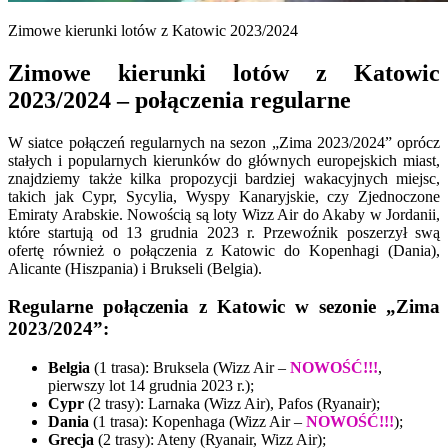
Zimowe kierunki lotów z Katowic 2023/2024
Zimowe kierunki lotów z Katowic
2023/2024 – połączenia regularne
W siatce połączeń regularnych na sezon „Zima 2023/2024” oprócz
stałych i popularnych kierunków do głównych europejskich miast,
znajdziemy także kilka propozycji bardziej wakacyjnych miejsc,
takich jak Cypr, Sycylia, Wyspy Kanaryjskie, czy Zjednoczone
Emiraty Arabskie. Nowością są loty Wizz Air do Akaby w Jordanii,
które startują od 13 grudnia 2023 r. Przewoźnik poszerzył swą
ofertę również o połączenia z Katowic do Kopenhagi (Dania),
Alicante (Hiszpania) i Brukseli (Belgia).
Regularne połączenia z Katowic w sezonie „Zima
2023/2024”:
Belgia
(1 trasa): Bruksela (Wizz Air –
NOWOŚĆ!!!
,
pierwszy lot 14 grudnia 2023 r.);
Cypr
(2 trasy): Larnaka (Wizz Air), Pafos (Ryanair);
Dania
(1 trasa): Kopenhaga (Wizz Air –
NOWOŚĆ!!!
);
Grecja
(2 trasy): Ateny (Ryanair, Wizz Air);