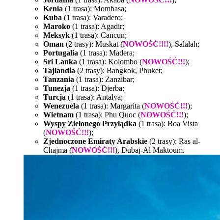
Kenia
(1 trasa): Mombasa;
Kuba
(1 trasa): Varadero;
Maroko
(1 trasa): Agadir;
Meksyk
(1 trasa): Cancun;
Oman
(2 trasy): Muskat (
NOWOŚĆ!!!!
), Salalah;
Portugalia
(1 trasa): Madera;
Sri Lanka
(1 trasa): Kolombo (
NOWOŚĆ!!!
);
Tajlandia
(2 trasy): Bangkok, Phuket;
Tanzania
(1 trasa): Zanzibar;
Tunezja
(1 trasa): Djerba;
Turcja
(1 trasa): Antalya;
Wenezuela
(1 trasa): Margarita (
NOWOŚĆ!!!
);
Wietnam
(1 trasa): Phu Quoc (
NOWOŚĆ!!!
);
Wyspy Zielonego Przylądka
(1 trasa): Boa Vista
(
NOWOŚĆ!!!
);
Zjednoczone Emiraty Arabskie
(2 trasy): Ras al-
Chajma (
NOWOŚĆ!!!
), Dubaj-Al Maktoum.