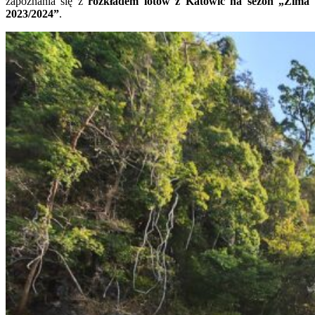
zapoznania się z
rozkładem lotów z Katowic na sezon „Zima
2023/2024”
.