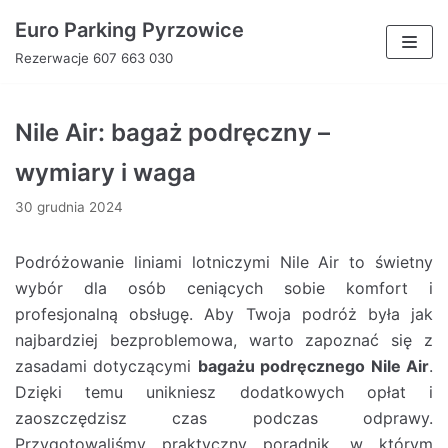
Euro Parking Pyrzowice
Skocz
Rezerwacje 607 663 030
do
treści
Nile Air: bagaż podręczny –
wymiary i waga
30 grudnia 2024
Podróżowanie liniami lotniczymi Nile Air to świetny
wybór dla osób ceniących sobie komfort i
profesjonalną obsługę. Aby Twoja podróż była jak
najbardziej bezproblemowa, warto zapoznać się z
zasadami dotyczącymi
bagażu podręcznego Nile Air
.
Dzięki temu unikniesz dodatkowych opłat i
zaoszczędzisz czas podczas odprawy.
Przygotowaliśmy praktyczny poradnik, w którym