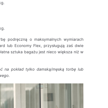
kg.
kg.
torbę podręczną o maksymalnych wymiarach
rd lub Economy Flex, przysługują zaś dwie
łatna sztuka bagażu jest nieco większa niż w
ć na pokład tylko damską/męską torbę lub
owego.