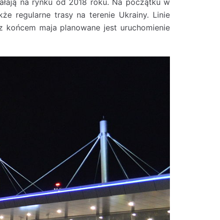
ziałają na rynku od 2018 roku. Na początku w
że regularne trasy na terenie Ukrainy. Linie
a, z końcem maja planowane jest uruchomienie