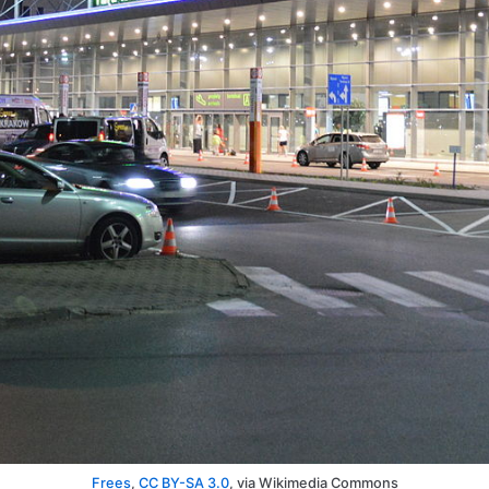
Frees
,
CC BY-SA 3.0
, via Wikimedia Commons