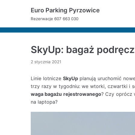
Euro Parking Pyrzowice
Skocz
Rezerwacje 607 663 030
do
treści
SkyUp: bagaż podręczn
2 stycznia 2021
Linie lotnicze
SkyUp
planują uruchomić nowe 
trzy razy w tygodniu: we wtorki, czwartki i s
waga bagażu rejestrowanego
? Czy oprócz 
na laptopa?