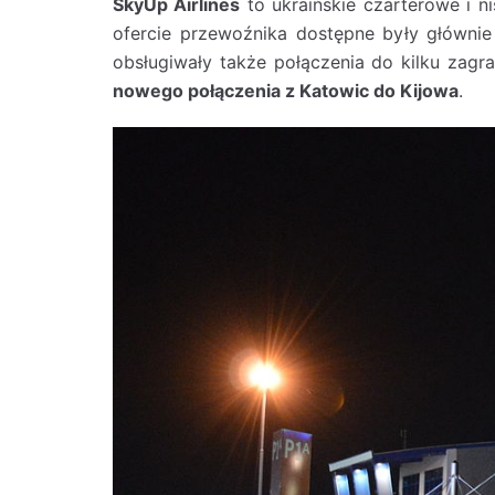
SkyUp Airlines
to ukraińskie czarterowe i ni
ofercie przewoźnika dostępne były głównie l
obsługiwały także połączenia do kilku zagra
nowego połączenia z Katowic do Kijowa
.