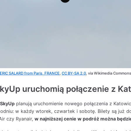
ERIC SALARD from Paris, FRANCE
,
CC BY-SA 2.0
, via Wikimedia Common
 SkyUp uruchomią połączenie z Ka
e
SkyUp
planują uruchomienie nowego połączenia z Katowic.
odniu: w każdy wtorek, czwartek i sobotę. Bilety są już 
Air czy Ryanair,
w najniższej cenie w podróż można będzi