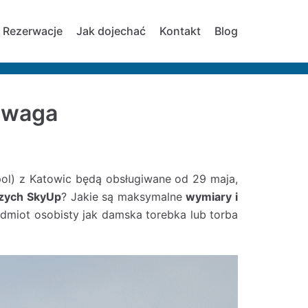
Rezerwacje
Jak dojechać
Kontakt
Blog
i waga
pol) z Katowic będą obsługiwane od 29 maja,
czych SkyUp
? Jakie są maksymalne
wymiary i
dmiot osobisty jak damska torebka lub torba