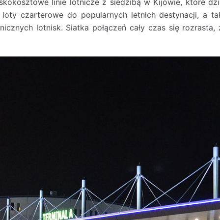
skokosztowe linie lotnicze z siedzibą w Kijowie, które d
oty czarterowe do popularnych letnich destynacji, a tak
nicznych lotnisk. Siatka połączeń cały czas się rozrast