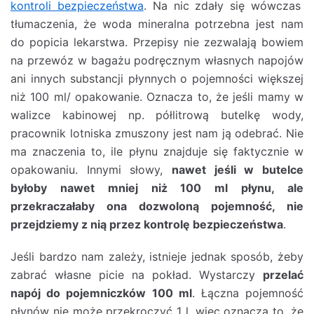
kontroli bezpieczeństwa
. Na nic zdały się wówczas
tłumaczenia, że woda mineralna potrzebna jest nam
do popicia lekarstwa. Przepisy nie zezwalają bowiem
na przewóz w bagażu podręcznym własnych napojów
ani innych substancji płynnych o pojemności większej
niż 100 ml/ opakowanie. Oznacza to, że jeśli mamy w
walizce kabinowej np. półlitrową butelkę wody,
pracownik lotniska zmuszony jest nam ją odebrać. Nie
ma znaczenia to, ile płynu znajduje się faktycznie w
opakowaniu. Innymi słowy,
nawet jeśli w butelce
byłoby nawet mniej niż 100 ml płynu, ale
przekraczałaby ona dozwoloną pojemność, nie
przejdziemy z nią przez kontrolę bezpieczeństwa
.
Jeśli bardzo nam zależy, istnieje jednak sposób, żeby
zabrać własne picie na pokład. Wystarczy
przelać
napój do pojemniczków 100 ml
. Łączna pojemność
płynów nie może przekroczyć 1 l, więc oznacza to, że