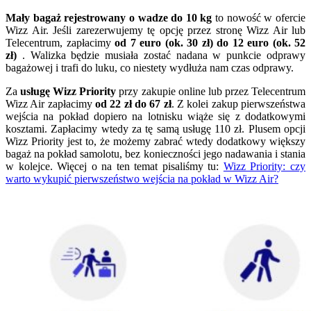
Mały bagaż rejestrowany o wadze do 10 kg
to nowość w ofercie
Wizz Air. Jeśli zarezerwujemy tę opcję przez stronę Wizz Air lub
Telecentrum, zapłacimy
od 7 euro (ok. 30 zł) do 12 euro (ok. 52
zł)
. Walizka będzie musiała zostać nadana w punkcie odprawy
bagażowej i trafi do luku, co niestety wydłuża nam czas odprawy.
Za
usługę Wizz Priority
przy zakupie online lub przez Telecentrum
Wizz Air zapłacimy
od 22 zł do 67 zł
. Z kolei zakup pierwszeństwa
wejścia na pokład dopiero na lotnisku wiąże się z dodatkowymi
kosztami. Zapłacimy wtedy za tę samą usługę 110 zł. Plusem opcji
Wizz Priority jest to, że możemy zabrać wtedy dodatkowy większy
bagaż na pokład samolotu, bez konieczności jego nadawania i stania
w kolejce. Więcej o na ten temat pisaliśmy tu:
Wizz Priority: czy
warto wykupić pierwszeństwo wejścia na pokład w Wizz Air?