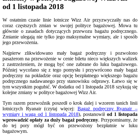
od 1 listopada 2018
W ostatnim czasie linie lotnicze Wizz Air przyzwyczaiły nas do
coraz częstszych zmian w swojej polityce bagażowej. Mowa tu
głównie o zasadach dotyczących przewozu bagażu podręcznego.
Zmianie ulegają nie tylko jego maksymalne wymiary, ale i sposób
jego przewożenia.
Najpierw zlikwidowano mały bagaż podręczny i pozwolono
pasażerom na przewożenie w cenie biletu nieco większych walizek
z zastrzeżeniem, że mogą być one zabrane do luku bagażowego.
Później wycofano się z tego pomysłu i przywrócono mały bagaż
podręczny na pokładzie oraz opcję bezpłatnego większego bagażu
podręcznego nadawanego przy stanowisku odprawy. Łatwo się w
tym wszystkim pogubić. W dodatku od 1 listopada 2018 szykują się
kolejne zmiany w polityce bagażowej Wizz Air.
Tym razem przewoźnik poszedł o krok dalej i wzorem tanich linii
lotniczych Ryanair (czytaj więcej:
Bagaż podręczny Ryanair –
wymiary i waga od 1 listopada 2018
), postanowił
od 1 listopada
wprowadzić opłaty za duży bagaż podręczny
. Przypominamy, że
do tej pory mógł być on przewożony bezpłatnie w luku
bagażowym.