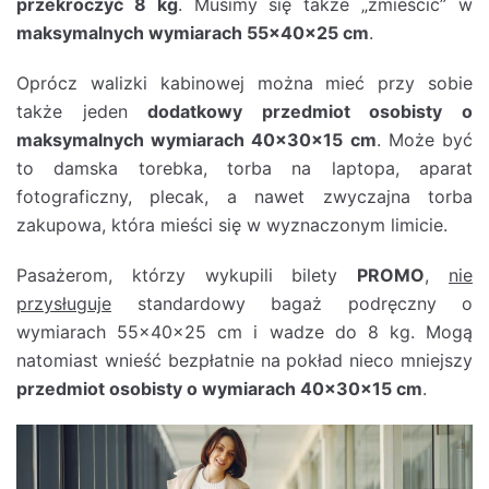
przekroczyć 8 kg
. Musimy się także „zmieścić” w
maksymalnych wymiarach 55x40x25 cm
.
Oprócz walizki kabinowej można mieć przy sobie
także jeden
dodatkowy przedmiot osobisty o
maksymalnych wymiarach 40x30x15 cm
. Może być
to damska torebka, torba na laptopa, aparat
fotograficzny, plecak, a nawet zwyczajna torba
zakupowa, która mieści się w wyznaczonym limicie.
Pasażerom, którzy wykupili bilety
PROMO
,
nie
przysługuje
standardowy bagaż podręczny o
wymiarach 55x40x25 cm i wadze do 8 kg. Mogą
natomiast wnieść bezpłatnie na pokład nieco mniejszy
przedmiot osobisty o wymiarach 40x30x15 cm
.