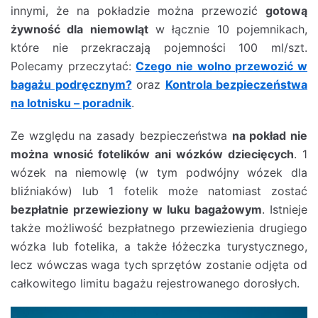
innymi, że na pokładzie można przewozić
gotową
żywność dla niemowląt
w łącznie 10 pojemnikach,
które nie przekraczają pojemności 100 ml/szt.
Polecamy przeczytać:
Czego nie wolno przewozić w
bagażu podręcznym?
oraz
Kontrola bezpieczeństwa
na lotnisku – poradnik
.
Ze względu na zasady bezpieczeństwa
na pokład nie
można wnosić fotelików ani wózków dziecięcych
. 1
wózek na niemowlę (w tym podwójny wózek dla
bliźniaków) lub 1 fotelik może natomiast zostać
bezpłatnie przewieziony w luku bagażowym
. Istnieje
także możliwość bezpłatnego przewiezienia drugiego
wózka lub fotelika, a także łóżeczka turystycznego,
lecz wówczas waga tych sprzętów zostanie odjęta od
całkowitego limitu bagażu rejestrowanego dorosłych.