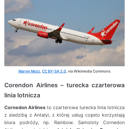
Marvin Mutz
,
CC BY-SA 2.0
, via Wikimedia Commons
Corendon Airlines – turecka czarterowa
linia lotnicza
Cornedon Airlines
to czarterowa turecka linia lotnicza
z siedzibą z Antalyi, z której usług często korzystają
biura podróży, np. Rainbow. Samoloty Cornedon